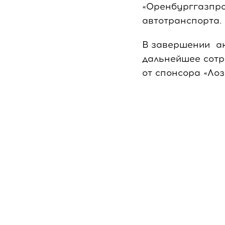
«Оренбурггазпро
автотранспорта.
В завершении ак
дальнейшее сотр
от спонсора «Лоз