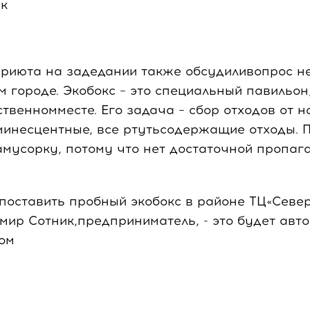
к
риюта на задедании также обсудиливопрос н
м городе. Экобокс – это специальный павильон
ственномместе. Его задача – сбор отходов от 
инесцентные, все ртутьсодержащие отходы. П
мусорку, потому что нет достаточной пропаг
поставить пробный экобокс в районе ТЦ«Север»
мир Сотник,предприниматель, - это будет авт
ом