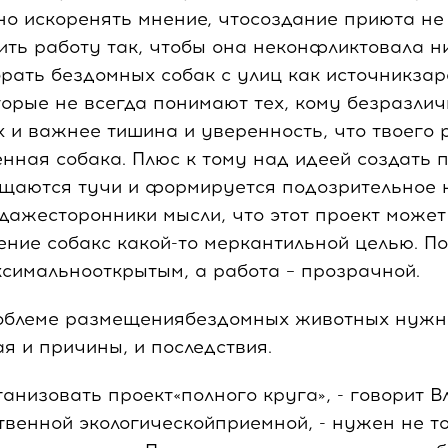
о искоренять мнение, чтосоздание приюта не 
ить работу так, чтобы она неконфликтовала н
рать бездомных собак с улиц как источникзар
торые не всегда понимают тех, кому безразл
 и важнее тишина и уверенность, что твоего 
нная собака. Плюс к тому над идеей создать 
щаются тучи и формируется подозрительное 
 дажесторонники мысли, что этот проект может
ение собакс какой-то меркантильной целью. П
симальнооткрытым, а работа – прозрачной.
роблеме размещениябездомных животных нужн
я и причины, и последствия.
ганизовать проект«полного круга», - говорит 
венной экологическойприемной, - нужен не то