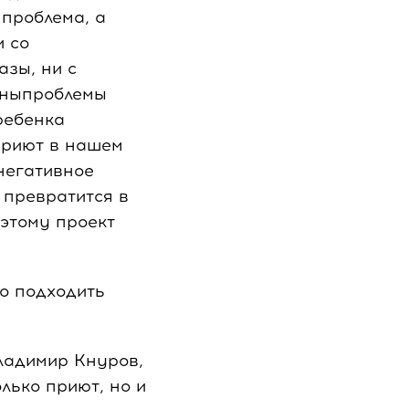
проблема, а
и со
азы, ни с
ичныпроблемы
ребенка
приют в нашем
негативное
 превратится в
оэтому проект
о подходить
Владимир Кнуров,
лько приют, но и