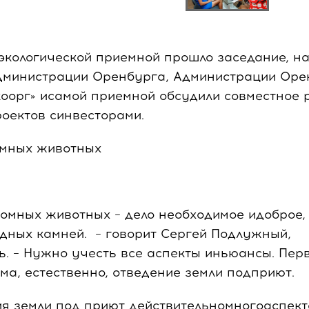
кологической приемной прошло заседание, на
дминистрации Оренбурга, Администрации Оре
оорг» исамой приемной обсудили совместное 
роектов синвесторами.
омных животных
домных животных – дело необходимое идоброе, 
дных камней. – говорит Сергей Подлужный,
. – Нужно учесть все аспекты иньюансы. Пер
ма, естественно, отведение земли подприют.
я земли под приют действительномногоаспект