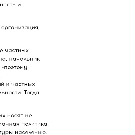
ность и
 организация,
е частных
на, начальник
 -поэтому
,
й и частных
ьности. Тогда
ых носят не
манная политика,
туры населению.