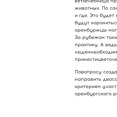
ветлечебница пр
животных. По са
и где. Это будет
будут хоронитьс
оренбуржцы могу
За рубежом таки
практику. А ведь
людямнеобходимо
принестицветоче
Повопросу созд
направить двасо
критериям участ
оренбургского р