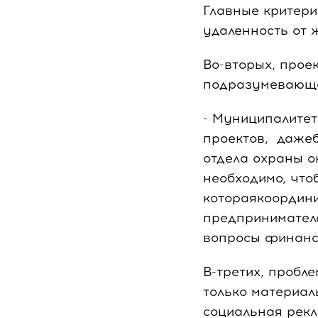
Главные критери
удаленность от 
Во-вторых, прое
подразумевающая
- Муниципалите
проектов, дажеб
отдела охраны 
необходимо, что
котораякоордин
предпринимателе
вопросы финанс
В-третих, пробл
только материал
социальная рекл