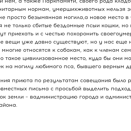
и нем, а также Паркпамяти, своего рода клад
нитарным нормам, умершихживотных нельзя з
 не просто безымянная могила,а новое место в
я не только сбитые бездомные псыи кошки, но 
т приехать и с честью похоронить своегоуме
е вещи уже давно существуют, но у нас еще 
 многие относятся к собакам, как к членам сем
 такое цивилизованное место, куда бы они мо
к на могилу любимого пса, бывшего верным др
ания приюта по результатам совещания было 
вместных письма с просьбой выделить подхо
ок земли – вадминистрацию города и админис
айона.