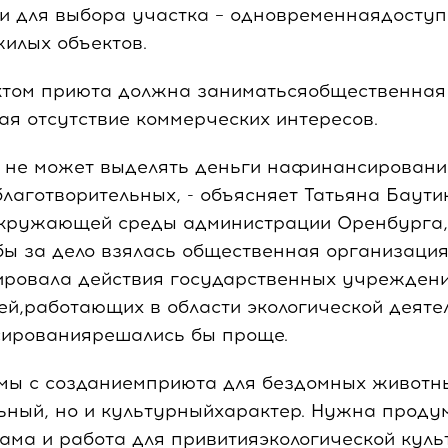
и для выбора участка – одновременнаядоступ
жилых объектов.
ктом приюта должна заниматьсяобщественная
 отсутствие коммерческих интересов.
т не может выделять деньги нафинансировани
лаготворительных, - объясняет Татьяна Баути
окружающей среды администрации Оренбурга,
бы за дело взялась общественная организация
ировала действия государственных учреждени
й,работающих в области экологической деятел
ированиярешались бы проще.
емы с созданиемприюта для бездомных животн
ьный, но и культурныйхарактер. Нужна проду
ама и работа для привитияэкологической куль