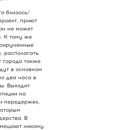
о близось/
проект, приют
он не может
. К тому же
еприрученные
, располагать
т города также
дут в основном
по два часа в
ы. Выходит
тиции на
ми передержек,
которым
ерства. В
 мешают никому.