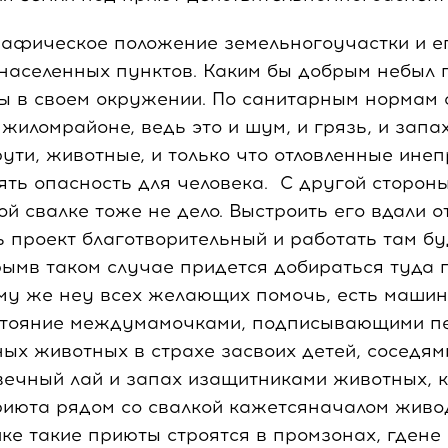
рафическое положение земельногоучастки и ег
 населенных пунктов. Каким бы добрым небыл 
ы в своем окружении. По санитарным нормам 
жиломрайоне, ведь это и шум, и грязь, и запах
крути, животные, и только что отловленные ин
ять опасность для человека. С другой стороны
й свалке тоже не дело. Выстроить его вдали о
 проект благотворительный и работать там бу
рымв таком случае придется добираться туда 
ому же неу всех желающих помочь, есть машин
стояние междумамочками, подписывающими пе
ных животных в страхе засвоих детей, соседя
ечный лай и запах изащитниками животных, 
риюта рядом со свалкой кажетсяначалом живод
ке такие приюты строятся в промзонах, гдене