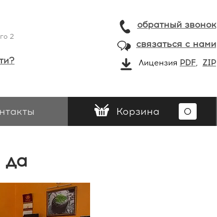
обратный звонок
го 2
связаться с нами
ти?
Лицензия
PDF
,
ZIP
нтакты
Корзина
0
 да