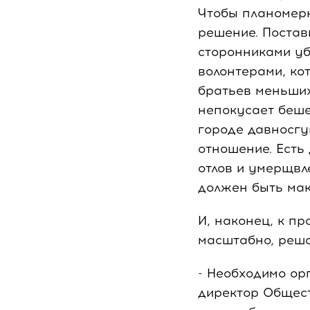
Чтобы планомерн
решение. Постав
сторонниками уб
волонтерами, ко
братьев меньших
непокусает беше
городе давносгу
отношение. Есть
отлов и умерщвл
должен быть мак
И, наконец, к п
масштабно, реша
- Необходимо ор
директор Общест