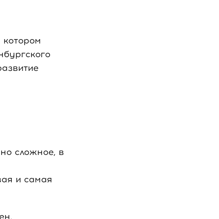
 котором
нбургского
развитие
но сложное, в
вая и самая
ен.