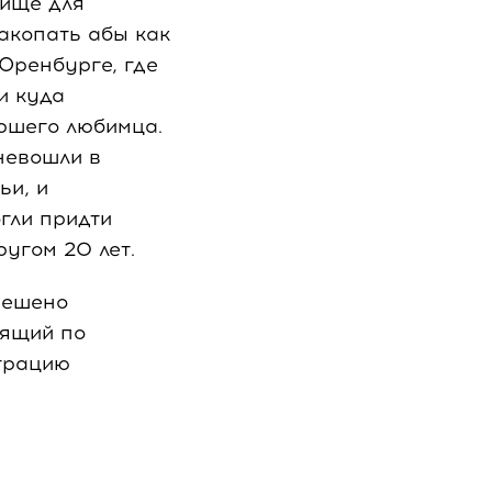
бище для
акопать абы как
 Оренбурге, где
и куда
ршего любимца.
невошли в
ьи, и
гли придти
угом 20 лет.
решено
дящий по
трацию