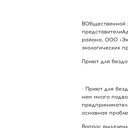
ВОбщественной э
представителиА
района, ООО «Эк
экологических п
Приют для безд
- Приют для без
нем много подво
предприниматель
основная пробле
Вопрос выделени