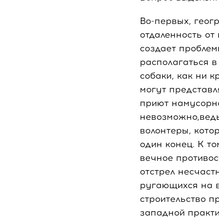
Во-первых, геог
отдаленность от
создает проблем
располагаться в 
собаки, как ни 
могут представл
приют намусорно
невозможно,ведь
волонтеры, кото
один конец. К т
вечное противо
отстрел несчаст
ругающихся на в
строительство п
западной практи