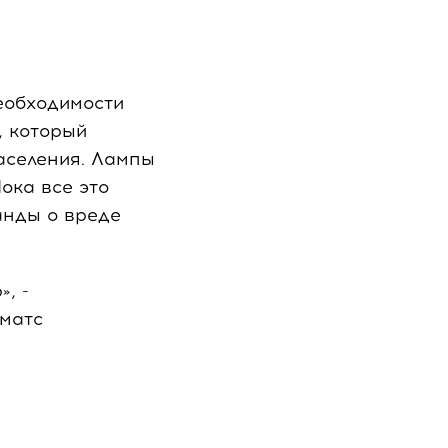
еобходимости
, который
населения. Лампы
ока все это
анды о вреде
, -
оматс