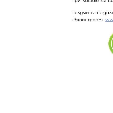
Приглашаются в
Получить актуа
«Экоинформ»
ww