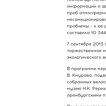
информации о фа
проб атмосферно
несанкционирова
проблемы – к ее
составила 10 344
7 сентября 2013 
торжественное м
экологического 
В программе мер
В. Кнурова, под
собранных велос
музею Н.К. Рери
оренбургскими п