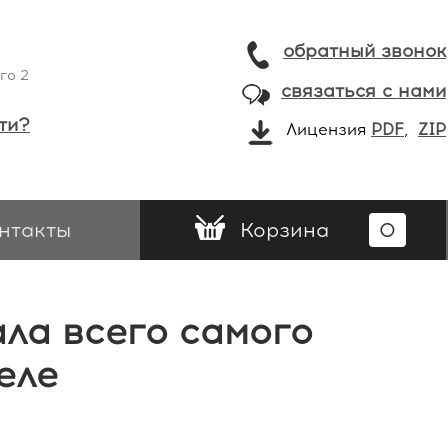
обратный звонок
го 2
связаться с нами
ти?
Лицензия
PDF
,
ZIP
нтакты
Корзина
0
ла всего самого
еле