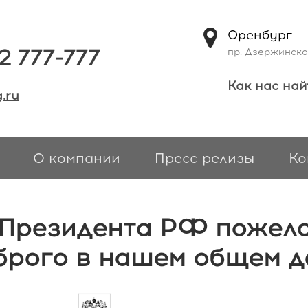
Оренбург
2 777-777
пр. Дзержинско
Как нас най
.ru
О компании
Пресс-релизы
Ко
Президента РФ пожела
брого в нашем общем д