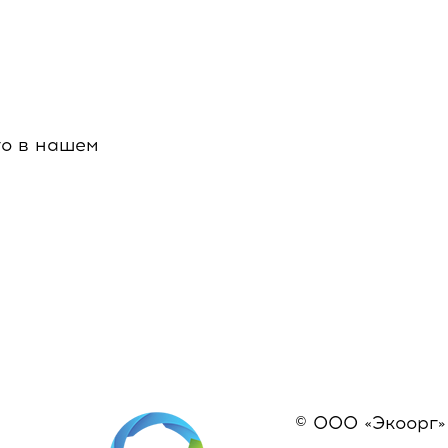
го в нашем
© ООО «Экоорг»